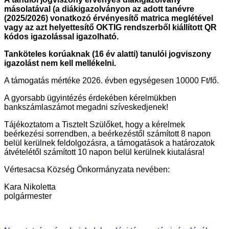
másolatával (a diákigazolványon az adott tanévre
(2025/2026) vonatkozó érvényesítő matrica meglétével
vagy az azt helyettesítő OKTIG rendszerből kiállított QR
kódos igazolással igazolható.
Tanköteles korúaknak (16 év alatti) tanulói jogviszony
igazolást nem kell mellékelni.
A támogatás mértéke 2026. évben egységesen 10000 Ft/fő.
A gyorsabb ügyintézés érdekében kérelmükben
bankszámlaszámot megadni szíveskedjenek!
Tájékoztatom a Tisztelt Szülőket, hogy a kérelmek
beérkezési sorrendben, a beérkezéstől számított 8 napon
belül kerülnek feldolgozásra, a támogatások a határozatok
átvételétől számított 10 napon belül kerülnek kiutalásra!
Vértesacsa Község Önkormányzata nevében:
Kara Nikoletta
polgármester