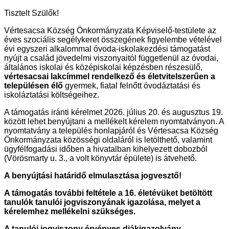
Tisztelt Szülők!
Vértesacsa Község Önkormányzata Képviselő-testülete az
éves szociális segélykeret összegének figyelembe vételével
évi egyszeri alkalommal óvoda-iskolakezdési támogatást
nyújt a család jövedelmi viszonyaitól függetlenül az óvodai,
általános iskolai és középiskolai képzésben részesülő,
vértesacsai lakcímmel rendelkező és életvitelszerűen a
településen élő
gyermek, fiatal felnőtt óvodáztatási és
iskoláztatási költségeihez.
A támogatás iránti kérelmet 2026. július 20. és augusztus 19.
között lehet benyújtani a mellékelt kérelem nyomtatványon. A
nyomtatvány a település honlapjáról és Vértesacsa Község
Önkormányzata közösségi oldaláról is letölthető, valamint
ügyfélfogadási időben a hivatalban kihelyezett dobozból
(Vörösmarty u. 3., a volt könyvtár épülete) is átvehető.
A benyújtási határidő elmulasztása jogvesztő!
A támogatás további feltétele a 16. életévüket betöltött
tanulók tanulói jogviszonyának igazolása, melyet a
kérelemhez mellékelni szükséges.
A tanulói jogviszony érvényes diákigazolvány