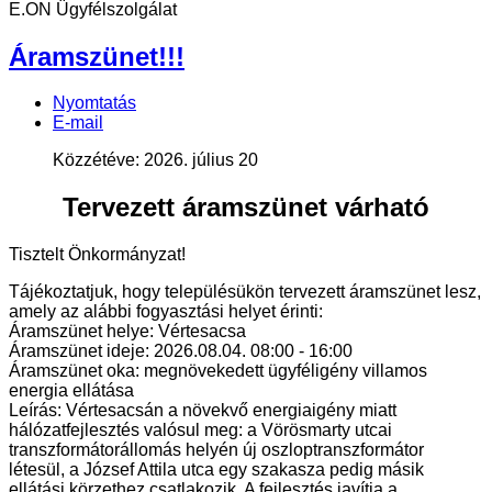
E.ON Ügyfélszolgálat
Áramszünet!!!
Nyomtatás
E-mail
Közzétéve: 2026. július 20
Tervezett áramszünet várható
Tisztelt Önkormányzat!
Tájékoztatjuk, hogy településükön tervezett áramszünet lesz,
amely az alábbi fogyasztási helyet érinti:
Áramszünet helye: Vértesacsa
Áramszünet ideje: 2026.08.04. 08:00 - 16:00
Áramszünet oka: megnövekedett ügyféligény villamos
energia ellátása
Leírás: Vértesacsán a növekvő energiaigény miatt
hálózatfejlesztés valósul meg: a Vörösmarty utcai
transzformátorállomás helyén új oszloptranszformátor
létesül, a József Attila utca egy szakasza pedig másik
ellátási körzethez csatlakozik. A fejlesztés javítja a