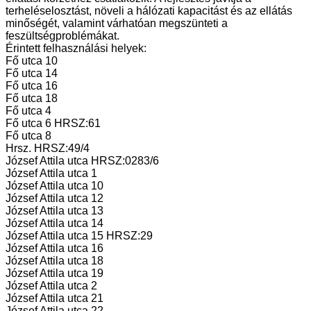
terheléselosztást, növeli a hálózati kapacitást és az ellátás
minőségét, valamint várhatóan megszünteti a
feszültségproblémákat.
Érintett felhasználási helyek:
Fő utca 10
Fő utca 14
Fő utca 16
Fő utca 18
Fő utca 4
Fő utca 6 HRSZ:61
Fő utca 8
Hrsz. HRSZ:49/4
József Attila utca HRSZ:0283/6
József Attila utca 1
József Attila utca 10
József Attila utca 12
József Attila utca 13
József Attila utca 14
József Attila utca 15 HRSZ:29
József Attila utca 16
József Attila utca 18
József Attila utca 19
József Attila utca 2
József Attila utca 21
József Attila utca 22