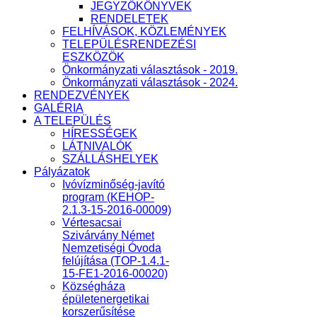
JEGYZŐKÖNYVEK
RENDELETEK
FELHÍVÁSOK, KÖZLEMÉNYEK
TELEPÜLÉSRENDEZÉSI
ESZKÖZÖK
Önkormányzati választások - 2019.
Önkormányzati választások - 2024.
RENDEZVÉNYEK
GALÉRIA
A TELEPÜLÉS
HÍRESSÉGEK
LÁTNIVALÓK
SZÁLLÁSHELYEK
Pályázatok
Ivóvízminőség-javító
program (KEHOP-
2.1.3-15-2016-00009)
Vértesacsai
Szivárvány Német
Nemzetiségi Óvoda
felújítása (TOP-1.4.1-
15-FE1-2016-00020)
Községháza
épületenergetikai
korszerűsítése