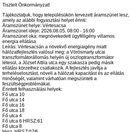
Tisztelt Önkormányzat!
Tájékoztatjuk, hogy településükön tervezett áramszünet lesz,
amely az alábbi fogyasztási helyet érinti:
Áramszünet helye: Vértesacsa
Áramszünet ideje: 2026.08.05. 08:00 - 16:00
Áramszünet oka: megnövekedett ügyféligény villamos
energia ellátása
Leírás: Vértesacsán a növekvő energiaigény miatt
hálózatfejlesztés valósul meg: a Vörösmarty utcai
transzformátorállomás helyén új oszloptranszformátor
létesül, a József Attila utca egy szakasza pedig másik
ellátási körzethez csatlakozik. A fejlesztés javítja a
terheléselosztást, növeli a hálózati kapacitást és az ellátás
minőségét, valamint várhatóan megszünteti a
feszültségproblémákat.
Érintett felhasználási helyek:
Fő utca 10
Fő utca 14
Fő utca 16
Fő utca 18
Fő utca 4
Fő utca 6 HRSZ:61
Fő utca 8
Hrsz. HRSZ:07/6