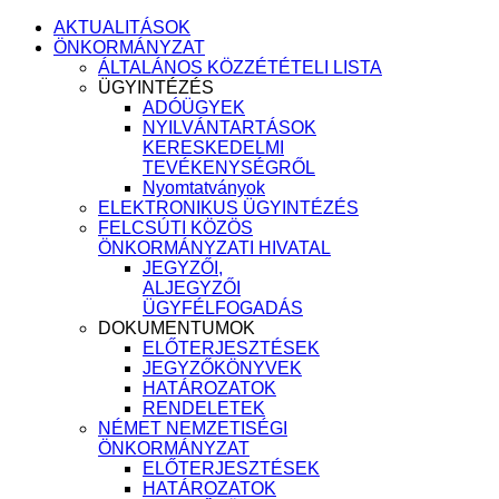
AKTUALITÁSOK
ÖNKORMÁNYZAT
ÁLTALÁNOS KÖZZÉTÉTELI LISTA
ÜGYINTÉZÉS
ADÓÜGYEK
NYILVÁNTARTÁSOK
KERESKEDELMI
TEVÉKENYSÉGRŐL
Nyomtatványok
ELEKTRONIKUS ÜGYINTÉZÉS
FELCSÚTI KÖZÖS
ÖNKORMÁNYZATI HIVATAL
JEGYZŐI,
ALJEGYZŐI
ÜGYFÉLFOGADÁS
DOKUMENTUMOK
ELŐTERJESZTÉSEK
JEGYZŐKÖNYVEK
HATÁROZATOK
RENDELETEK
NÉMET NEMZETISÉGI
ÖNKORMÁNYZAT
ELŐTERJESZTÉSEK
HATÁROZATOK