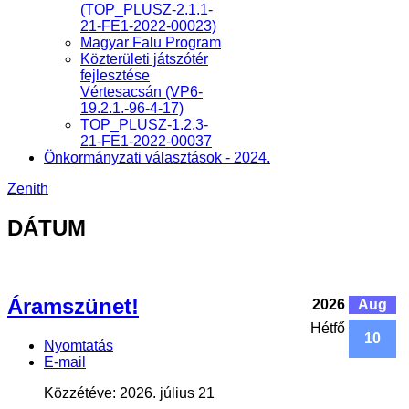
(TOP_PLUSZ-2.1.1-
21-FE1-2022-00023)
Magyar Falu Program
Közterületi játszótér
fejlesztése
Vértesacsán (VP6-
19.2.1.-96-4-17)
TOP_PLUSZ-1.2.3-
21-FE1-2022-00037
Önkormányzati választások - 2024.
Zenith
DÁTUM
Áramszünet!
2026
Aug
Hétfő
10
Nyomtatás
E-mail
Közzétéve: 2026. július 21